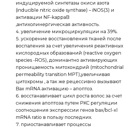
индуцируемой синтетазы окиси азота 
(inducible nitric oxide synthase) – iNOS(3) и 
активации NF-kappaB 
,антихолинергическая активность.
увеличение микроциркуляции на 39%.
ускорение восстановления тканей после 
воспаления за счет увеличения реактивных 
кислородных образований (reactive oxygen 
species -ROS), доминантно активирующих 
проницаемость митохондрий (mitochondrial 
permeability transition MPT),увеличивая 
цитохромы , а так же рецессивно вызывают 
Bax mRNA активацию – апоптоз.
восстанавливает цикл роста волос за счет 
снижения апоптоза путем PKC регуляции 
соотношения экспрессии генов bax/bcl-xl 
mRNA ratio в пользу последних.
приостанавливает процессы 